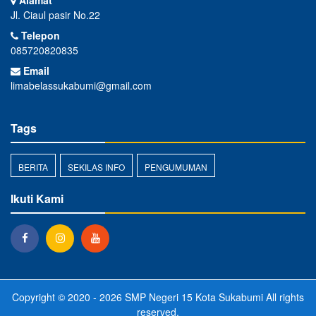
Alamat
Jl. Ciaul pasir No.22
Telepon
085720820835
Email
limabelassukabumi@gmail.com
Tags
BERITA
SEKILAS INFO
PENGUMUMAN
Ikuti Kami
Copyright © 2020 - 2026
SMP Negeri 15 Kota Sukabumi
All rights
reserved.